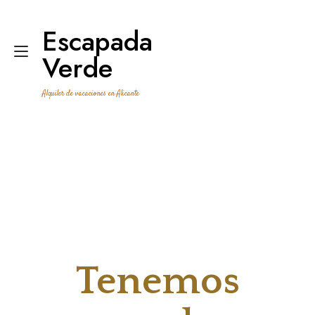
Ir
al
Escapada
contenido
Alternar
Verde
navegación
Alquiler de vacaciones en Alicante
Tenemos