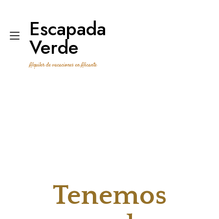
Ir
al
Escapada
contenido
Alternar
Verde
navegación
Alquiler de vacaciones en Alicante
Tenemos